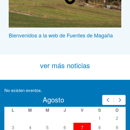
Bienvenidos a la web de Fuentes de Magaña
ver más noticias
No existen eventos.
Agosto
Prev
Nex
L
M
M
J
V
S
D
1
2
3
4
5
6
7
8
9