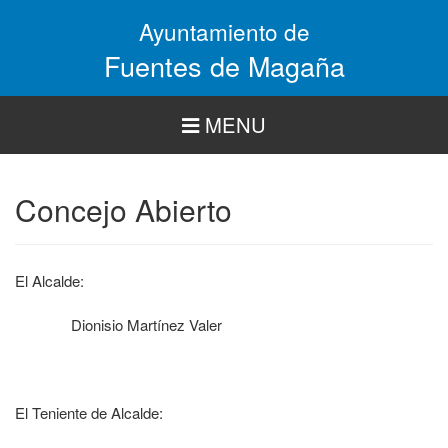
Pasar
Ayuntamiento de
al
contenido
Fuentes de Magaña
principal
MENU
Concejo Abierto
El Alcalde:
Dionisio Martínez Valer
El Teniente de Alcalde: