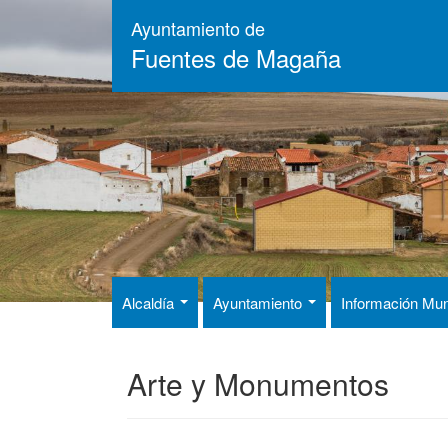
Pasar
Ayuntamiento de
al
Fuentes de Magaña
contenido
principal
Alcaldía
Ayuntamiento
Información Mun
Arte y Monumentos