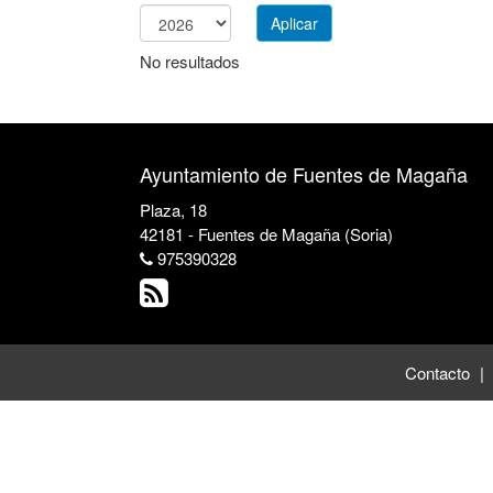
Aplicar
Año
No resultados
Ayuntamiento de Fuentes de Magaña
Plaza, 18
42181 - Fuentes de Magaña (Soria)
975390328
Contacto