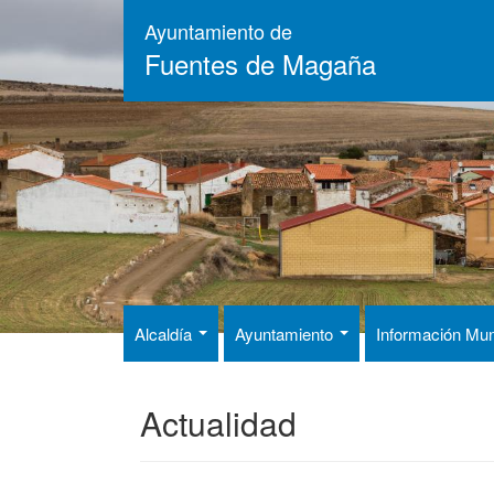
Pasar
Ayuntamiento de
al
Fuentes de Magaña
contenido
principal
Alcaldía
Ayuntamiento
Información Mun
Actualidad